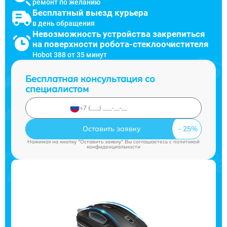
ремонт по желанию
Бесплатный выезд курьера
в день обращения
Невозможность устройства закрепиться
на поверхности робота-стеклоочистителя
Hobot 388 от 35 минут
Бесплатная консультация со
специалистом
Оставить заявку
Нажимая на кнопку "Оставить заявку" Вы соглашаетесь c
политикой
конфиденциальности